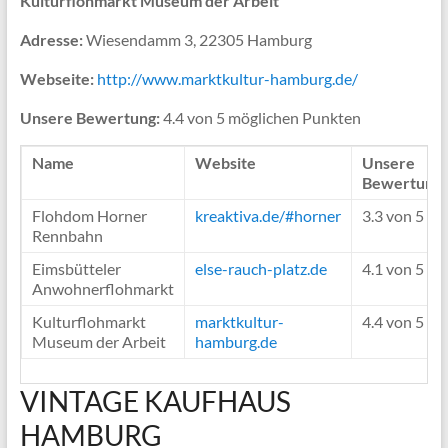
Kulturflohmarkt Museum der Arbeit
Adresse:
Wiesendamm 3, 22305 Hamburg
Webseite:
http://www.marktkultur-hamburg.de/
Unsere Bewertung:
4.4 von 5 möglichen Punkten
Name
Website
Unsere
Bewertung
Flohdom Horner
kreaktiva.de/#horner
3.3 von 5
Rennbahn
Eimsbütteler
else-rauch-platz.de
4.1 von 5
Anwohnerflohmarkt
Kulturflohmarkt
marktkultur-
4.4 von 5
Museum der Arbeit
hamburg.de
VINTAGE KAUFHAUS
HAMBURG