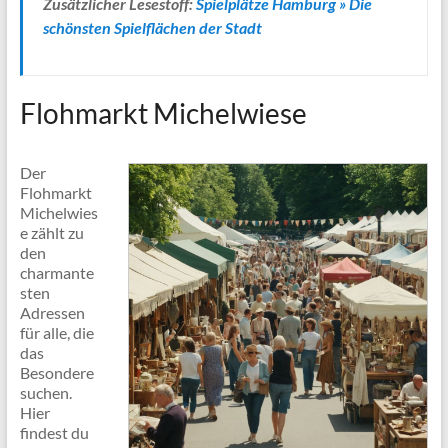
Zusätzlicher Lesestoff:
Spielplätze Hamburg » Die
schönsten Spielflächen der Stadt
Flohmarkt Michelwiese
Der
Flohmarkt
Michelwies
e zählt zu
den
charmante
sten
Adressen
für alle, die
das
Besondere
suchen.
Hier
findest du