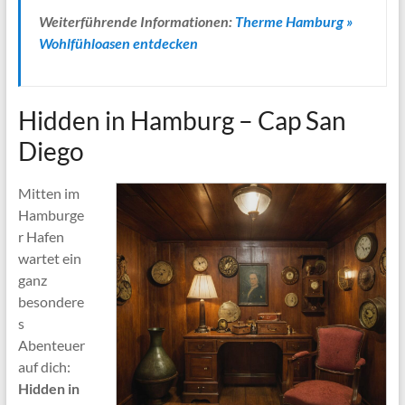
Weiterführende Informationen:
Therme Hamburg »
Wohlfühloasen entdecken
Hidden in Hamburg – Cap San
Diego
Mitten im
Hamburge
r Hafen
wartet ein
ganz
besondere
s
Abenteuer
auf dich:
Hidden in