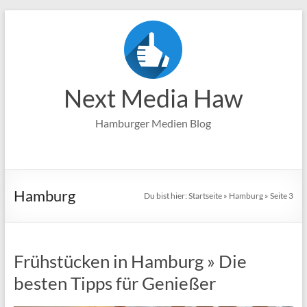
Zum
Inhalt
springen
Next Media Haw
Hamburger Medien Blog
Hamburg
Du bist hier:
Startseite
»
Hamburg
»
Seite 3
Frühstücken in Hamburg » Die
besten Tipps für Genießer