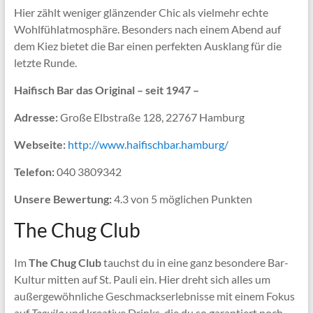
Hier zählt weniger glänzender Chic als vielmehr echte
Wohlfühlatmosphäre. Besonders nach einem Abend auf
dem Kiez bietet die Bar einen perfekten Ausklang für die
letzte Runde.
Haifisch Bar das Original – seit 1947 –
Adresse:
Große Elbstraße 128, 22767 Hamburg
Webseite:
http://www.haifischbar.hamburg/
Telefon:
040 3809342
Unsere Bewertung:
4.3 von 5 möglichen Punkten
The Chug Club
Im
The Chug Club
tauchst du in eine ganz besondere Bar-
Kultur mitten auf St. Pauli ein. Hier dreht sich alles um
außergewöhnliche Geschmackserlebnisse mit einem Fokus
auf
Tequila
und kreative Drinks, die du so garantiert noch