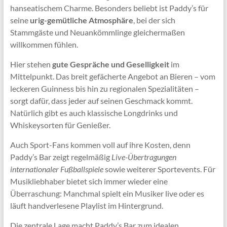
hanseatischem Charme. Besonders beliebt ist Paddy’s für
seine
urig-gemütliche Atmosphäre
, bei der sich
Stammgäste und Neuankömmlinge gleichermaßen
willkommen fühlen.
Hier stehen
gute Gespräche und Geselligkeit
im
Mittelpunkt. Das breit gefächerte Angebot an Bieren – vom
leckeren Guinness bis hin zu regionalen Spezialitäten –
sorgt dafür, dass jeder auf seinen Geschmack kommt.
Natürlich gibt es auch klassische Longdrinks und
Whiskeysorten für Genießer.
Auch Sport-Fans kommen voll auf ihre Kosten, denn
Paddy’s Bar zeigt regelmäßig
Live-Übertragungen
internationaler Fußballspiele
sowie weiterer Sportevents. Für
Musikliebhaber bietet sich immer wieder eine
Überraschung: Manchmal spielt ein Musiker live oder es
läuft handverlesene Playlist im Hintergrund.
Die zentrale Lage macht Paddy’s Bar zum idealen