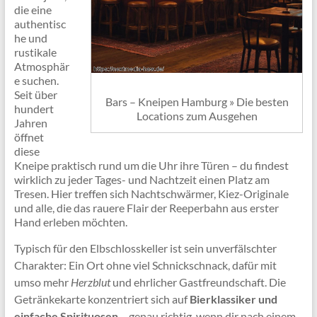
die eine
authentisc
he und
rustikale
Atmosphär
e suchen.
Seit über
Bars – Kneipen Hamburg » Die besten
hundert
Locations zum Ausgehen
Jahren
öffnet
diese
Kneipe praktisch rund um die Uhr ihre Türen – du findest
wirklich zu jeder Tages- und Nachtzeit einen Platz am
Tresen. Hier treffen sich Nachtschwärmer, Kiez-Originale
und alle, die das rauere Flair der Reeperbahn aus erster
Hand erleben möchten.
Typisch für den Elbschlosskeller ist sein unverfälschter
Charakter: Ein Ort ohne viel Schnickschnack, dafür mit
umso mehr
Herzblut
und ehrlicher Gastfreundschaft. Die
Getränkekarte konzentriert sich auf
Bierklassiker und
einfache Spirituosen
– genau richtig, wenn dir nach einem