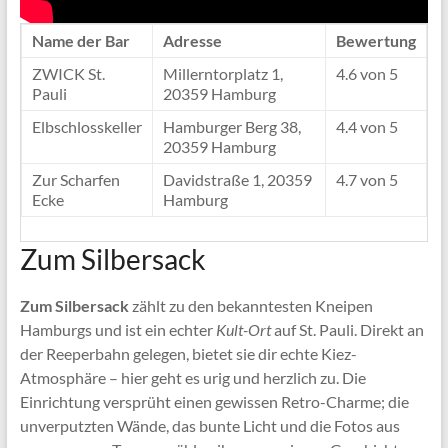
Name der Bar
Adresse
Bewertung
ZWICK St.
Millerntorplatz 1,
4.6 von 5
Pauli
20359 Hamburg
Elbschlosskeller
Hamburger Berg 38,
4.4 von 5
20359 Hamburg
Zur Scharfen
Davidstraße 1, 20359
4.7 von 5
Ecke
Hamburg
Zum Silbersack
Zum Silbersack
zählt zu den bekanntesten Kneipen
Hamburgs und ist ein echter
Kult-Ort
auf St. Pauli. Direkt an
der Reeperbahn gelegen, bietet sie dir echte Kiez-
Atmosphäre – hier geht es urig und herzlich zu. Die
Einrichtung versprüht einen gewissen Retro-Charme; die
unverputzten Wände, das bunte Licht und die Fotos aus