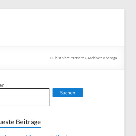
Du bist hier:
Startseite
»
Archive für Seroga
en
Suchen
este Beiträge