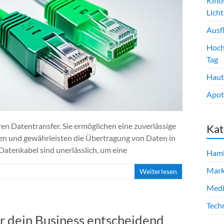
Kino
Lich
Ausf
Hoch
Tag
Haut
Apot
en Datentransfer. Sie ermöglichen eine zuverlässige
Kat
en und gewährleisten die Übertragung von Daten in
Datenkabel sind unerlässlich, um eine
Ham
Mark
Weiterlesen
Med
Tech
r dein Business entscheidend