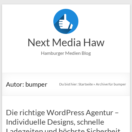
Zum
Inhalt
springen
Next Media Haw
Hamburger Medien Blog
Autor:
bumper
Du bist hier:
Startseite
»
Archive für bumper
Die richtige WordPress Agentur –
Individuelle Designs, schnelle
Ladezeiten und höchste Sicherheit